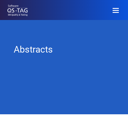
DE
Register
Abstracts
Program (D)
Call for Papers
Community
Event Information
Archive