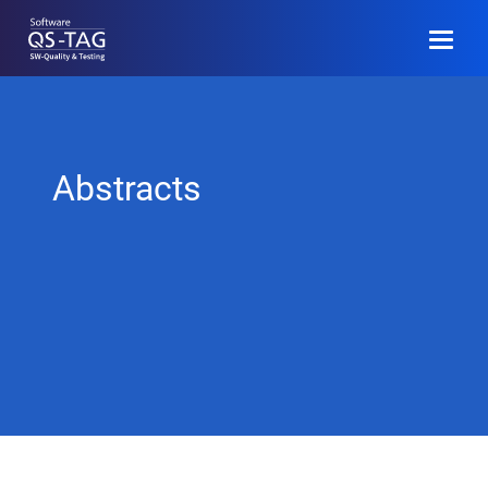
EN
Anmelden
Abstracts
Programm
Call for Papers
Community
Veranstaltungsinfo
Archiv