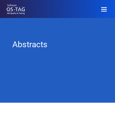
EN
Anmelden
Abstracts
Programm
Call for Papers
Community
Veranstaltungsinfo
Archiv