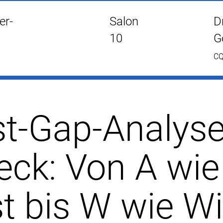
er-
Salon
D
10
G
C
st-Gap-Analys
eck: Von A wie
t bis W wie Wi