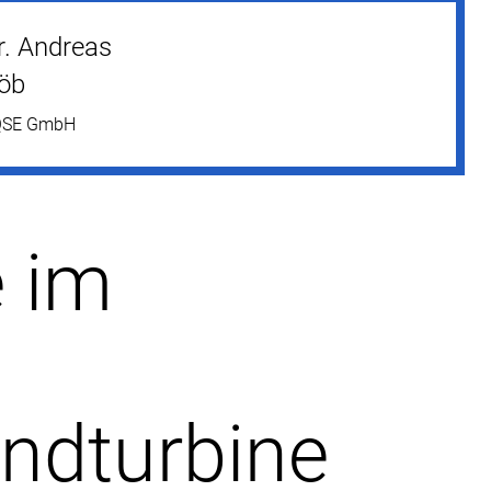
r. Andreas
öb
QSE GmbH
e im
ndturbine